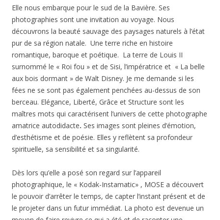
Elle nous embarque pour le sud de la Bavière. Ses
photographies sont une invitation au voyage. Nous
découvrons la beauté sauvage des paysages naturels à l’état
pur de sa région natale. Une terre riche en histoire
romantique, baroque et poétique. La terre de Louis II
surnommé le « Roi fou » et de Sisi, l’impératrice et « La belle
aux bois dormant » de Walt Disney. Je me demande si les
fées ne se sont pas également penchées au-dessus de son
berceau. Elégance, Liberté, Grâce et Structure sont les
maîtres mots qui caractérisent l’univers de cette photographe
amatrice autodidacte
.
Ses images sont pleines d’émotion,
d’esthétisme et de poésie. Elles y reflètent sa profondeur
spirituelle, sa sensibilité et sa singularité.
Dès lors qu’elle a posé son regard sur l’appareil
photographique, le « Kodak-Instamatic» , MOSE a découvert
le pouvoir d’arrêter le temps, de capter l’instant présent et de
le projeter dans un futur immédiat. La photo est devenue un
moyen de faire revivre ce qui a été et de raconter une