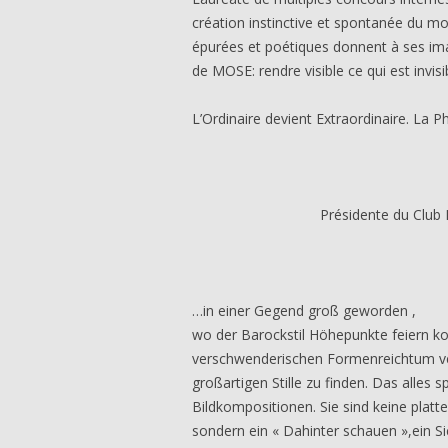
création instinctive et spontanée du m
épurées et poétiques donnent à ses ima
de MOSE: rendre visible ce qui est invisi
L’Ordinaire devient Extraordinaire. La Ph
Christelle 
Présidente du Club Photo Rév
…in einer Gegend groß geworden ,
wo der Barockstil Höhepunkte feiern ko
verschwenderischen Formenreichtum ve
großartigen Stille zu finden. Das alles sp
Bildkompositionen. Sie sind keine plat
sondern ein « Dahinter schauen »,ein S