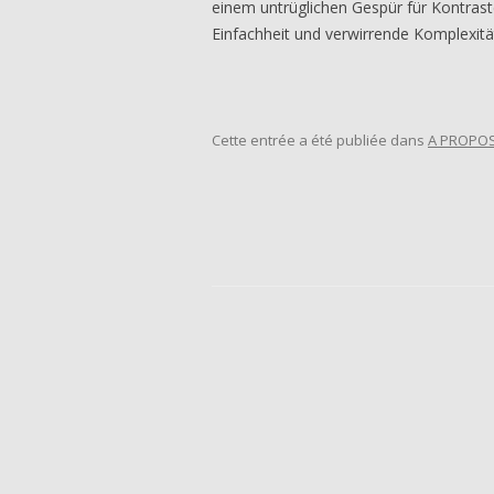
einem untrüglichen Gespür für Kontrast
Einfachheit und verwirrende Komplexitä
K-H 
Cette entrée a été publiée dans
A PROPO
Navigation des articles