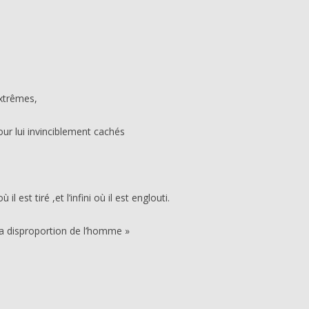
extrêmes,
our lui invinciblement cachés
l est tiré ,et l’infini où il est englouti.
portion de l’homme »