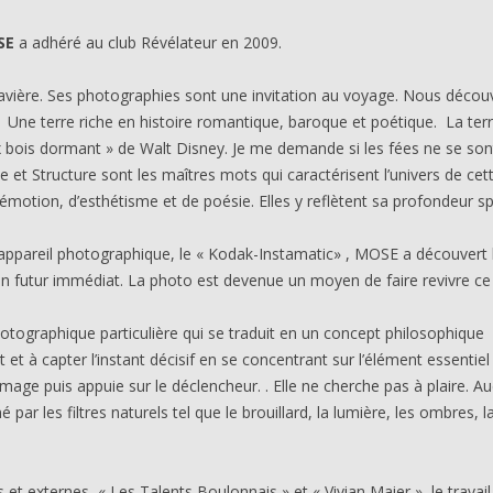
SE
a adhéré au club Révélateur en 2009.
Bavière. Ses photographies sont une invitation au voyage. Nous déco
e. Une terre riche en histoire romantique, baroque et poétique. La ter
 aux bois dormant » de Walt Disney. Je me demande si les fées ne se 
e et Structure sont les maîtres mots qui caractérisent l’univers de c
motion, d’esthétisme et de poésie. Elles y reflètent sa profondeur spirit
l’appareil photographique, le « Kodak-Instamatic» , MOSE a découvert l
 un futur immédiat. La photo est devenue un moyen de faire revivre ce 
ographique particulière qui se traduit en un concept philosophique «
 à capter l’instant décisif en se concentrant sur l’élément essentiel
image puis appuie sur le déclencheur. . Elle ne cherche pas à plaire. 
par les filtres naturels tel que le brouillard, la lumière, les ombres, la
 et externes, « Les Talents Boulonnais » et « Vivian Maier », le trava