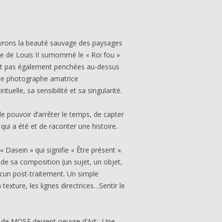
uvrons la beauté sauvage des paysages
re de Louis II surnommé le « Roi fou »
sont pas également penchées au-dessus
ette photographe amatrice
uelle, sa sensibilité et sa singularité.
e pouvoir d’arrêter le temps, de capter
qui a été et de raconter une histoire.
 Dasein » qui signifie «
Être présent ».
 de sa composition (un sujet, un objet,
Aucun post-traitement. Un simple
 texture, les lignes directrices…Sentir le
il de MOSE devient oeuvre d’Art: Une