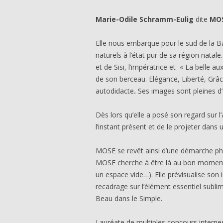
Marie-Odile Schramm-Eulig
dite
MO
Elle nous embarque pour le sud de la 
naturels à l’état pur de sa région natal
et de Sisi, l’impératrice et « La belle
de son berceau. Elégance, Liberté, Grâc
autodidacte
.
Ses images sont pleines d’é
Dès lors qu’elle a posé son regard sur 
l’instant présent et de le projeter dans
MOSE se revêt ainsi d’une démarche phot
MOSE cherche à être là au bon moment et
un espace vide…). Elle prévisualise son 
recadrage sur l’élément essentiel sublimé 
Beau dans le Simple.
Lauréate de multiples concours internes