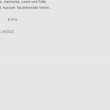
e, Harmonie, Leere und Fülle,
t. Kurzum: faszinierende Serien…
G.
S
,
ARTISTE