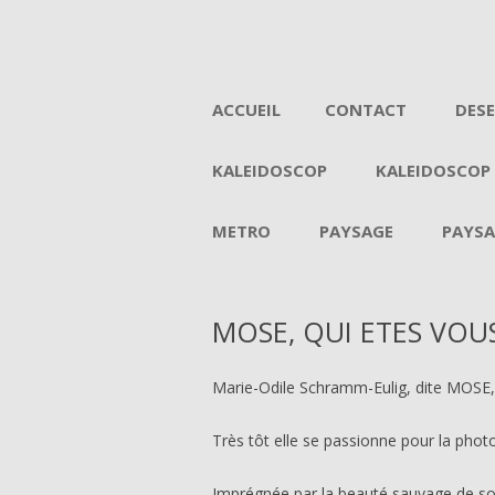
ACCUEIL
CONTACT
DES
KALEIDOSCOP
KALEIDOSCOP
METRO
PAYSAGE
PAYSA
MOSE, QUI ETES VOU
Marie-Odile Schramm-Eulig, dite MOSE,
Très tôt elle se passionne pour la pho
Imprégnée par la beauté sauvage de son