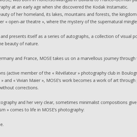
aphy at an early age when she discovered the Kodak Instamatic.
auty of her homeland, its lakes, mountains and forests, the kingdom of
 « open-air theatre », where the mystery of the supernatural mingles
and presents itself as a series of autographs, a collection of visual
he beauty of nature.
ermany and France, MOSE takes us on a marvellous journey through 
ns (active member of the « Révélateur » photography club in Boulogne
 » and « Vivian Maier », MOSE’s work becomes a work of art through 
ithout corrections.
tography and her very clear, sometimes minimalist compositions give 
lism » comes to life in MOSE’s photography:
le.