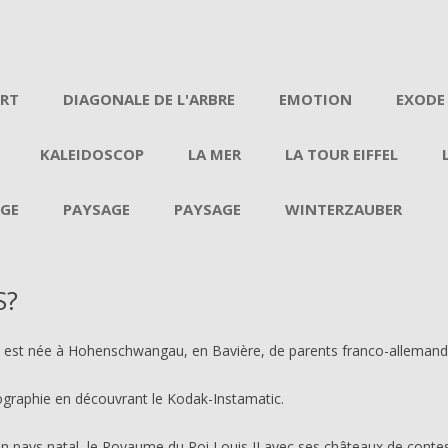
Aller au contenu
ERT
DIAGONALE DE L'ARBRE
EMOTION
EXODE
KALEIDOSCOP
LA MER
LA TOUR EIFFEL
GE
PAYSAGE
PAYSAGE
WINTERZAUBER
S?
 est née à Hohenschwangau, en Bavière, de parents franco-allemand
tographie en découvrant le Kodak-Instamatic.
 pays natal, le Royaume du Roi Louis II avec ses châteaux de contes