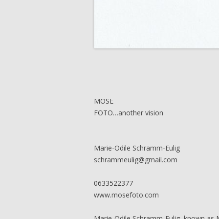
MOSE
FOTO…another vision
Marie-Odile Schramm-Eulig
schrammeulig@gmail.com
0633522377
www.mosefoto.com
Marie-Odile Schramm-Eulig, known as 