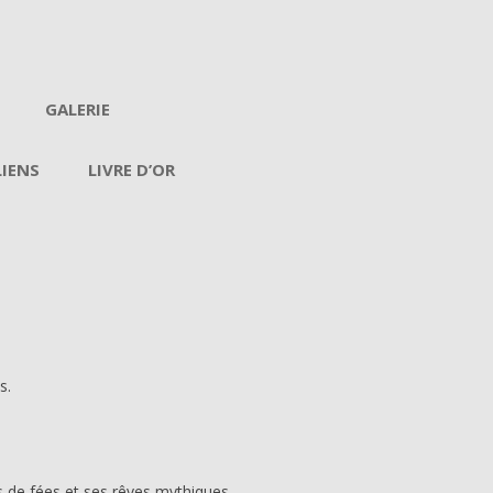
GALERIE
LIENS
LIVRE D’OR
s.
 de fées et ses rêves mythiques,