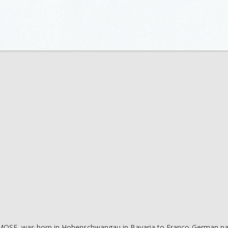
MOSE, was born in Hohenschwangau in Bavaria to Franco-German pa