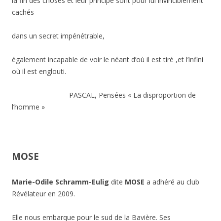
la fin des choses et leur principe sont pour lui invinciblement
cachés
dans un secret impénétrable,
également incapable de voir le néant d’où il est tiré ,et l’infini
où il est englouti.
PASCAL, Pensées « La disproportion de
l’homme »
MOSE
Marie-Odile Schramm-Eulig
dite
MOSE
a adhéré au club
Révélateur en 2009.
Elle nous embarque pour le sud de la Bavière. Ses